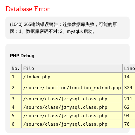
Database Error
(1040) 365建站错误警告：连接数据库失败，可能的原
因：1、数据库密码不对; 2、mysql未启动。
PHP Debug
No.
File
Line
1
/index.php
14
2
/source/function/function_extend.php
324
3
/source/class/jzmysql.class.php
211
4
/source/class/jzmysql.class.php
62
5
/source/class/jzmysql.class.php
94
6
/source/class/jzmysql.class.php
76