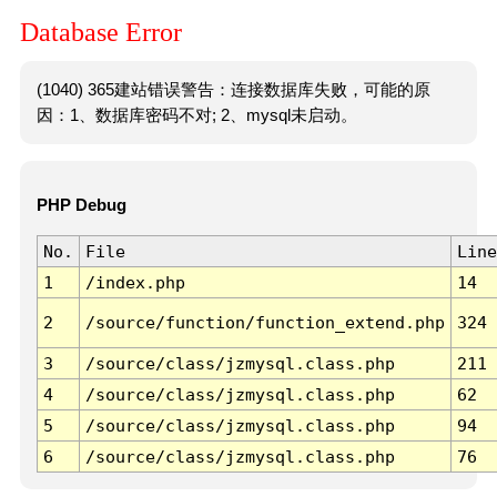
Database Error
(1040) 365建站错误警告：连接数据库失败，可能的原
因：1、数据库密码不对; 2、mysql未启动。
PHP Debug
No.
File
Line
1
/index.php
14
2
/source/function/function_extend.php
324
3
/source/class/jzmysql.class.php
211
4
/source/class/jzmysql.class.php
62
5
/source/class/jzmysql.class.php
94
6
/source/class/jzmysql.class.php
76