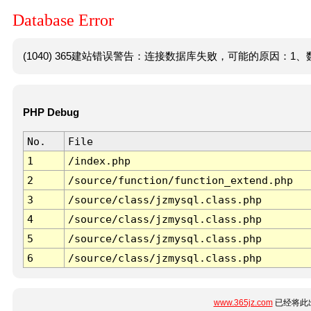
Database Error
(1040) 365建站错误警告：连接数据库失败，可能的原因：1、数
PHP Debug
No.
File
1
/index.php
2
/source/function/function_extend.php
3
/source/class/jzmysql.class.php
4
/source/class/jzmysql.class.php
5
/source/class/jzmysql.class.php
6
/source/class/jzmysql.class.php
www.365jz.com
已经将此