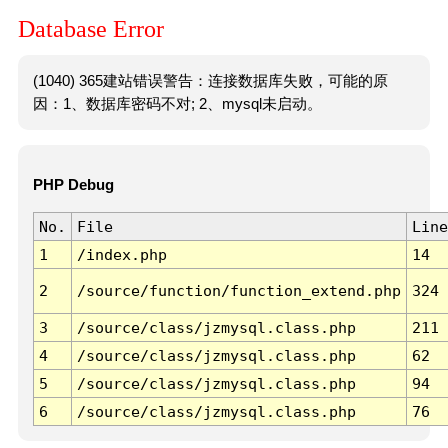
Database Error
(1040) 365建站错误警告：连接数据库失败，可能的原
因：1、数据库密码不对; 2、mysql未启动。
PHP Debug
No.
File
Line
1
/index.php
14
2
/source/function/function_extend.php
324
3
/source/class/jzmysql.class.php
211
4
/source/class/jzmysql.class.php
62
5
/source/class/jzmysql.class.php
94
6
/source/class/jzmysql.class.php
76