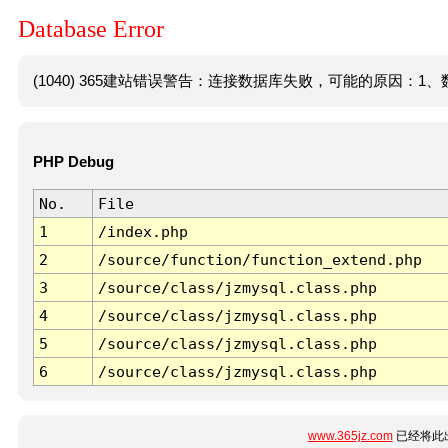
Database Error
(1040) 365建站错误警告：连接数据库失败，可能的原因：1、数
PHP Debug
No.
File
1
/index.php
2
/source/function/function_extend.php
3
/source/class/jzmysql.class.php
4
/source/class/jzmysql.class.php
5
/source/class/jzmysql.class.php
6
/source/class/jzmysql.class.php
www.365jz.com
已经将此