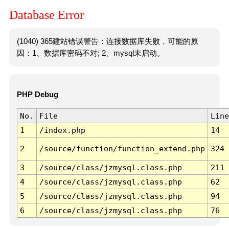
Database Error
(1040) 365建站错误警告：连接数据库失败，可能的原
因：1、数据库密码不对; 2、mysql未启动。
PHP Debug
No.
File
Line
1
/index.php
14
2
/source/function/function_extend.php
324
3
/source/class/jzmysql.class.php
211
4
/source/class/jzmysql.class.php
62
5
/source/class/jzmysql.class.php
94
6
/source/class/jzmysql.class.php
76